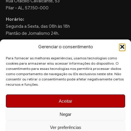
Rua Otacilio Cavalcante, 53
Pilar - AL, 57.150-000
Horário:
Segunda a Sexta, das 08h às 18h
Plantão de Jornalismo 24h.
Gerenciar o consentimento
Para fornecer as melhores experiências, usamos tecnologias como
FALE CONOSCO
cookies para armazenar e/ou acessar informações do dispositivo. O
consentimento para essas tecnologias nos permitirá processar dados
Sugestões de Pauta:
como comportamento de navegação ou IDs exclusivos neste site. Não
ronaldo.valentim150@gmail.com
consentir ou retirar o consentimento pode afetar negativamente certos
recursos e funções.
WhatsApp Redação:
(82) 99804-2007
Aceitar
Negar
Ver preferências
© 2026 AquiAgora - Todos os direitos reservados.