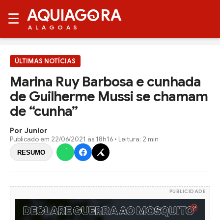
AQUIAG
RA
☰
ALAGOAS
ÚLTIMAS NOTÍCIAS
Marina Ruy Barbosa e cunhada
de Guilherme Mussi se chamam
de “cunha”
Por Junior
Publicado em
22/06/2021 às 18h16
• Leitura: 2 min
RESUMO
PUBLICIDADE