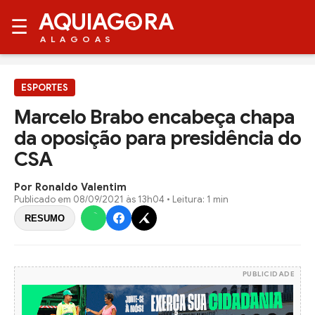
AQUIAG
RA
☰
ALAGOAS
ESPORTES
Marcelo Brabo encabeça chapa
da oposição para presidência do
CSA
Por Ronaldo Valentim
Publicado em
08/09/2021 às 13h04
• Leitura: 1 min
RESUMO
PUBLICIDADE