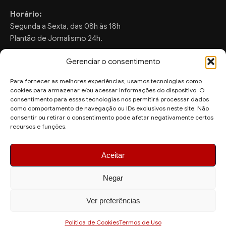
Horário:
Segunda a Sexta, das 08h às 18h
Plantão de Jornalismo 24h.
Gerenciar o consentimento
Para fornecer as melhores experiências, usamos tecnologias como
FALE CONOSCO
cookies para armazenar e/ou acessar informações do dispositivo. O
consentimento para essas tecnologias nos permitirá processar dados
Sugestões de Pauta:
como comportamento de navegação ou IDs exclusivos neste site. Não
ronaldo.valentim150@gmail.com
consentir ou retirar o consentimento pode afetar negativamente certos
recursos e funções.
WhatsApp Redação:
(82) 99804-2007
Aceitar
Negar
Ver preferências
© 2026 AquiAgora - Todos os direitos reservados.
Site desenvolvido por
Politica de Cookies
Termos de Uso