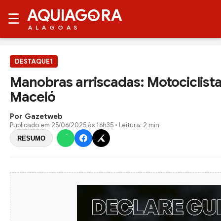
AQUIAG
RA
☰
ALAGOAS
DESTAQUE1
Manobras arriscadas: Motociclist
Maceió
Por Gazetweb
Publicado em
25/06/2025 às 16h35
• Leitura: 2 min
RESUMO