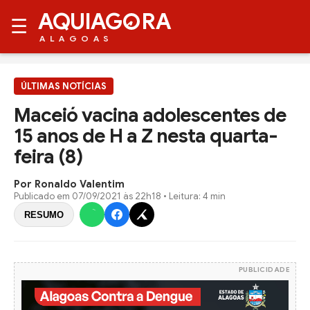
AQUIAG
RA
☰
ALAGOAS
ÚLTIMAS NOTÍCIAS
Maceió vacina adolescentes de
15 anos de H a Z nesta quarta-
feira (8)
Por Ronaldo Valentim
Publicado em
07/09/2021 às 22h18
• Leitura: 4 min
RESUMO
PUBLICIDADE