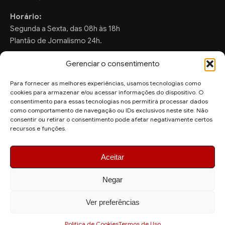
Horário:
Segunda a Sexta, das 08h às 18h
Plantão de Jornalismo 24h.
Gerenciar o consentimento
Para fornecer as melhores experiências, usamos tecnologias como
FALE CONOSCO
cookies para armazenar e/ou acessar informações do dispositivo. O
consentimento para essas tecnologias nos permitirá processar dados
Sugestões de Pauta:
como comportamento de navegação ou IDs exclusivos neste site. Não
ronaldo.valentim150@gmail.com
consentir ou retirar o consentimento pode afetar negativamente certos
recursos e funções.
WhatsApp Redação:
(82) 99804-2007
Aceitar
Negar
Ver preferências
© 2026 AquiAgora - Todos os direitos reservados.
Site desenvolvido por
Politica de Cookies
Termos de Uso