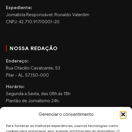
Expediente:
Jornalista Responsável: Ronaldo Valentim
CNPJ: 42.710.917/0001-20
NOSSA REDAÇÃO
Endereço:
Rua Otacilio Cavalcante, 53
Pilar - AL, 57.150-000
Horário:
Segunda a Sexta, das 08h às 18h
Plantão de Jornalismo 24h.
Gerenciar o consentimento
Para fornecer as melhores experiências, usamos tecnologias como
FALE CONOSCO
cookies para armazenar e/ou acessar informações do dispositivo. O