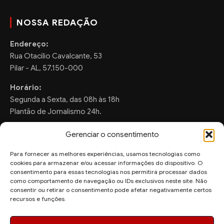
NOSSA REDAÇÃO
Endereço:
Rua Otacilio Cavalcante, 53
Pilar - AL, 57.150-000
Horário:
Segunda a Sexta, das 08h às 18h
Plantão de Jornalismo 24h.
Gerenciar o consentimento
Para fornecer as melhores experiências, usamos tecnologias como
FALE CONOSCO
cookies para armazenar e/ou acessar informações do dispositivo. O
consentimento para essas tecnologias nos permitirá processar dados
Sugestões de Pauta:
como comportamento de navegação ou IDs exclusivos neste site. Não
ronaldo.valentim150@gmail.com
consentir ou retirar o consentimento pode afetar negativamente certos
recursos e funções.
WhatsApp Redação:
(82) 99804-2007