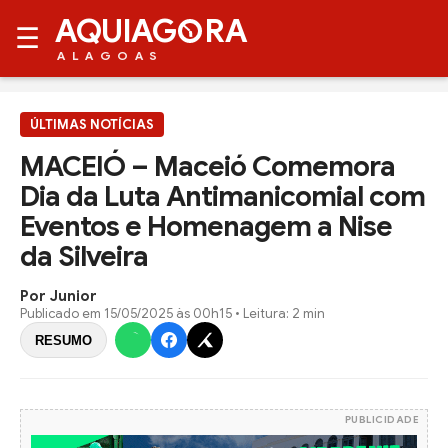
AQUIAG
RA
☰
ALAGOAS
ÚLTIMAS NOTÍCIAS
MACEIÓ – Maceió Comemora
Dia da Luta Antimanicomial com
Eventos e Homenagem a Nise
da Silveira
Por Junior
Publicado em
15/05/2025 às 00h15
• Leitura: 2 min
RESUMO
PUBLICIDADE