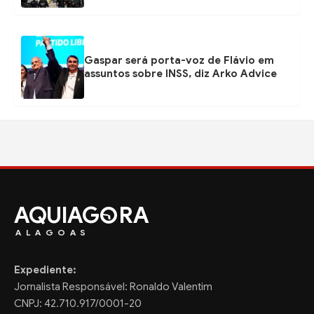
Gaspar será porta-voz de Flávio em
assuntos sobre INSS, diz Arko Advice
AQUIAG
RA
ALAGOAS
Expediente:
Jornalista Responsável: Ronaldo Valentim
CNPJ: 42.710.917/0001-20