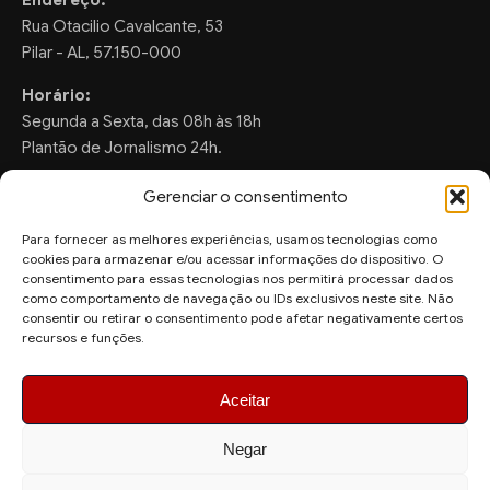
Rua Otacilio Cavalcante, 53
Pilar - AL, 57.150-000
Horário:
Segunda a Sexta, das 08h às 18h
Plantão de Jornalismo 24h.
Gerenciar o consentimento
Para fornecer as melhores experiências, usamos tecnologias como
FALE CONOSCO
cookies para armazenar e/ou acessar informações do dispositivo. O
consentimento para essas tecnologias nos permitirá processar dados
Sugestões de Pauta:
como comportamento de navegação ou IDs exclusivos neste site. Não
consentir ou retirar o consentimento pode afetar negativamente certos
ronaldo.valentim150@gmail.com
recursos e funções.
WhatsApp Redação:
(82) 99804-2007
Aceitar
Negar