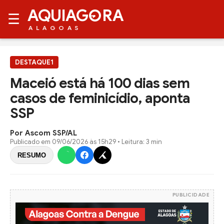
AQUIAG
RA
☰
ALAGOAS
DESTAQUE1
Maceió está há 100 dias sem
casos de feminicídio, aponta
SSP
Por Ascom SSP/AL
Publicado em
09/06/2026 às 15h29
• Leitura: 3 min
RESUMO
PUBLICIDADE