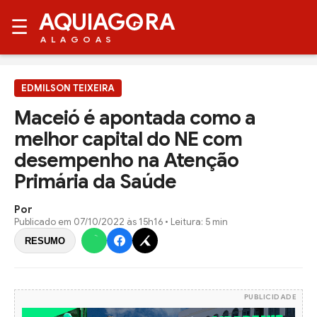
AQUIAG
RA
☰
ALAGOAS
EDMILSON TEIXEIRA
Maceió é apontada como a
melhor capital do NE com
desempenho na Atenção
Primária da Saúde
Por
Publicado em
07/10/2022 às 15h16
• Leitura: 5 min
RESUMO
PUBLICIDADE