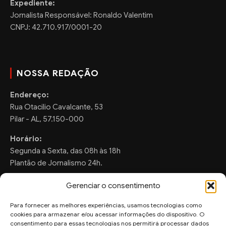
Expediente:
Jornalista Responsável: Ronaldo Valentim
CNPJ: 42.710.917/0001-20
NOSSA REDAÇÃO
Endereço:
Rua Otacilio Cavalcante, 53
Pilar - AL, 57.150-000
Horário:
Segunda a Sexta, das 08h às 18h
Plantão de Jornalismo 24h.
Gerenciar o consentimento
Para fornecer as melhores experiências, usamos tecnologias como
FALE CONOSCO
cookies para armazenar e/ou acessar informações do dispositivo. O
consentimento para essas tecnologias nos permitirá processar dados