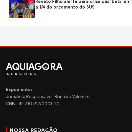
Renato Filho alerta para crise das ‘bets’ e
a 1/4 do orçamento do SUS
AQUIAG
RA
ALAGOAS
Expediente:
Jornalista Responsável: Ronaldo Valentim
CNPJ: 42.710.917/0001-20
NOSSA REDAÇÃO