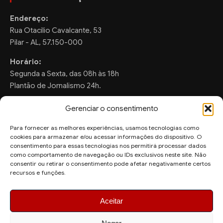
Endereço:
Rua Otacilio Cavalcante, 53
Pilar - AL, 57.150-000
Horário:
Segunda a Sexta, das 08h às 18h
Plantão de Jornalismo 24h.
Gerenciar o consentimento
Para fornecer as melhores experiências, usamos tecnologias como
FALE CONOSCO
cookies para armazenar e/ou acessar informações do dispositivo. O
consentimento para essas tecnologias nos permitirá processar dados
Sugestões de Pauta:
como comportamento de navegação ou IDs exclusivos neste site. Não
ronaldo.valentim150@gmail.com
consentir ou retirar o consentimento pode afetar negativamente certos
recursos e funções.
WhatsApp Redação:
(82) 99804-2007
Aceitar