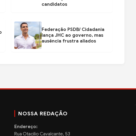
candidatos
Federação PSDB/ Cidadania
o
lança JHC ao governo, mas
ausência frustra aliados
NOSSA REDAÇÃO
Endereço:
Rua Otacilio Cavalcante, 53