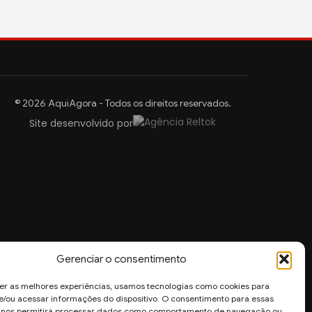
© 2026 AquiAgora - Todos os direitos reservados.
Site desenvolvido por
Gerenciar o consentimento
er as melhores experiências, usamos tecnologias como cookies para
/ou acessar informações do dispositivo. O consentimento para essas
s nos permitirá processar dados como comportamento de navegação ou