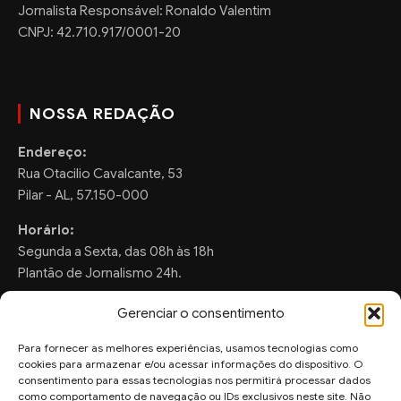
Jornalista Responsável: Ronaldo Valentim
CNPJ: 42.710.917/0001-20
NOSSA REDAÇÃO
Endereço:
Rua Otacilio Cavalcante, 53
Pilar - AL, 57.150-000
Horário:
Segunda a Sexta, das 08h às 18h
Plantão de Jornalismo 24h.
Gerenciar o consentimento
Para fornecer as melhores experiências, usamos tecnologias como
FALE CONOSCO
cookies para armazenar e/ou acessar informações do dispositivo. O
consentimento para essas tecnologias nos permitirá processar dados
Sugestões de Pauta:
como comportamento de navegação ou IDs exclusivos neste site. Não