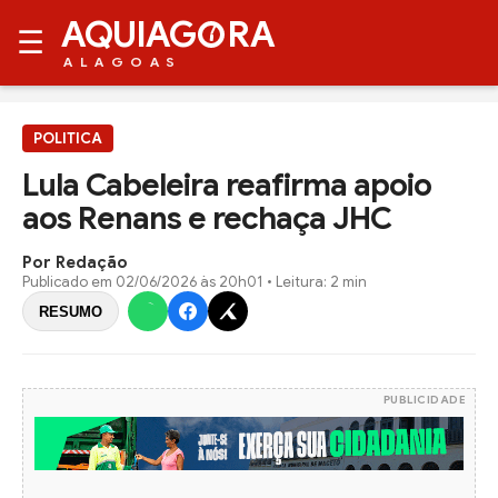
AQUIAG
RA
☰
ALAGOAS
POLITICA
Lula Cabeleira reafirma apoio
aos Renans e rechaça JHC
Por Redação
Publicado em
02/06/2026 às 20h01
• Leitura: 2 min
RESUMO
PUBLICIDADE