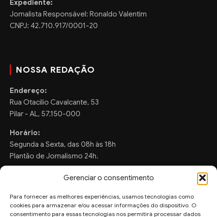
Expediente:
Jornalista Responsável: Ronaldo Valentim
CNPJ: 42.710.917/0001-20
NOSSA REDAÇÃO
Endereço:
Rua Otacilio Cavalcante, 53
Pilar - AL, 57.150-000
Horário:
Segunda a Sexta, das 08h às 18h
Plantão de Jornalismo 24h.
Gerenciar o consentimento
Para fornecer as melhores experiências, usamos tecnologias como
FALE CONOSCO
cookies para armazenar e/ou acessar informações do dispositivo. O
consentimento para essas tecnologias nos permitirá processar dados