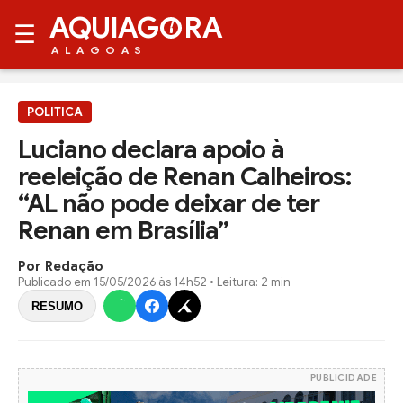
AQUIAG
RA
☰
ALAGOAS
POLITICA
Luciano declara apoio à
reeleição de Renan Calheiros:
“AL não pode deixar de ter
Renan em Brasília”
Por Redação
Publicado em
15/05/2026 às 14h52
• Leitura: 2 min
RESUMO
PUBLICIDADE