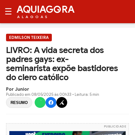
AQUIAG
RA
☰
ALAGOAS
EDMILSON TEIXEIRA
LIVRO: A vida secreta dos
padres gays: ex-
seminarista expõe bastidores
do clero católico
Por Junior
Publicado em
08/05/2025 às 00h33
• Leitura: 5 min
RESUMO
PUBLICIDADE