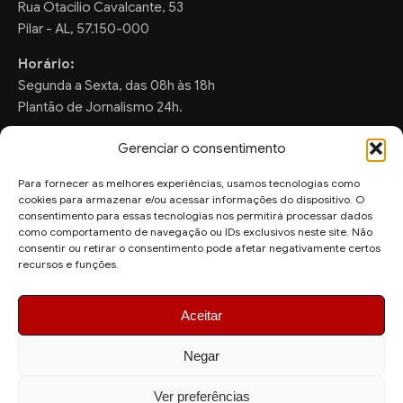
Rua Otacilio Cavalcante, 53
Pilar - AL, 57.150-000
Horário:
Segunda a Sexta, das 08h às 18h
Plantão de Jornalismo 24h.
Gerenciar o consentimento
Para fornecer as melhores experiências, usamos tecnologias como
FALE CONOSCO
cookies para armazenar e/ou acessar informações do dispositivo. O
consentimento para essas tecnologias nos permitirá processar dados
Sugestões de Pauta:
como comportamento de navegação ou IDs exclusivos neste site. Não
ronaldo.valentim150@gmail.com
consentir ou retirar o consentimento pode afetar negativamente certos
recursos e funções.
WhatsApp Redação:
(82) 99804-2007
Aceitar
Negar
Ver preferências
© 2026 AquiAgora - Todos os direitos reservados.