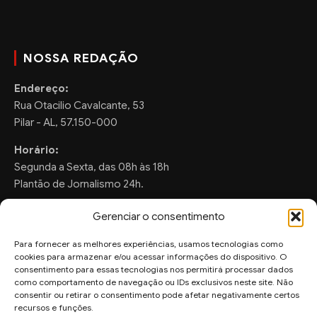
NOSSA REDAÇÃO
Endereço:
Rua Otacilio Cavalcante, 53
Pilar - AL, 57.150-000
Horário:
Segunda a Sexta, das 08h às 18h
Plantão de Jornalismo 24h.
Gerenciar o consentimento
Para fornecer as melhores experiências, usamos tecnologias como
FALE CONOSCO
cookies para armazenar e/ou acessar informações do dispositivo. O
consentimento para essas tecnologias nos permitirá processar dados
Sugestões de Pauta:
como comportamento de navegação ou IDs exclusivos neste site. Não
ronaldo.valentim150@gmail.com
consentir ou retirar o consentimento pode afetar negativamente certos
recursos e funções.