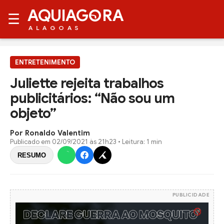
AQUIAG
RA
☰
ALAGOAS
ENTRETENIMENTO
Juliette rejeita trabalhos
publicitários: “Não sou um
objeto”
Por Ronaldo Valentim
Publicado em
02/09/2021 às 21h23
• Leitura: 1 min
RESUMO
PUBLICIDADE