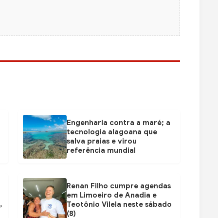
Engenharia contra a maré; a
tecnologia alagoana que
salva praias e virou
referência mundial
Renan Filho cumpre agendas
em Limoeiro de Anadia e
,
Teotônio Vilela neste sábado
(8)