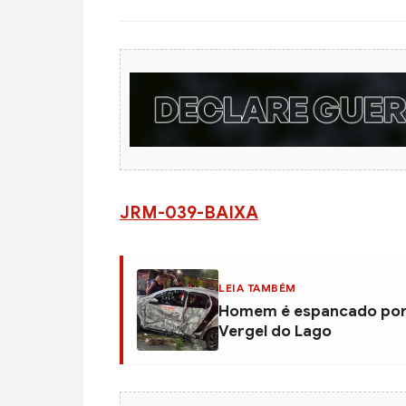
JRM-039-BAIXA
LEIA TAMBÉM
Homem é espancado por 
Vergel do Lago