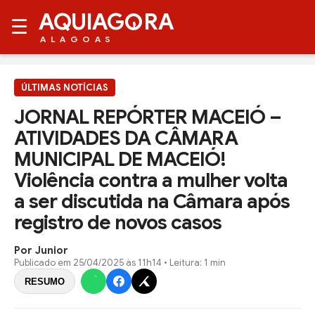
AQUIAG
RA
☰
ALAGOAS
ÚLTIMAS NOTÍCIAS
JORNAL REPÓRTER MACEIÓ –
ATIVIDADES DA CÂMARA
MUNICIPAL DE MACEIÓ!
Violência contra a mulher volta
a ser discutida na Câmara após
registro de novos casos
Por Junior
Publicado em
25/04/2025 às 11h14
• Leitura: 1 min
RESUMO