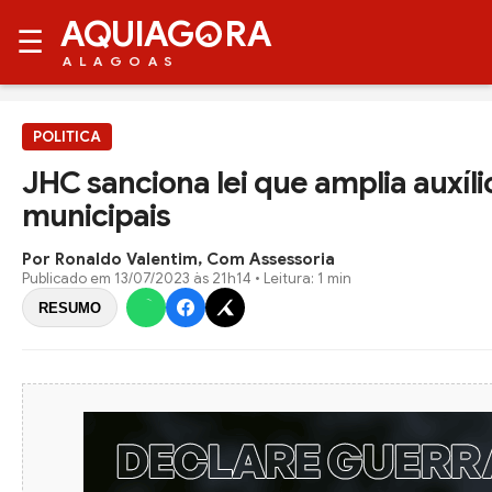
AQUIAG
RA
☰
ALAGOAS
POLITICA
JHC sanciona lei que amplia auxíl
municipais
Por Ronaldo Valentim, Com Assessoria
Publicado em
13/07/2023 às 21h14
• Leitura: 1 min
RESUMO