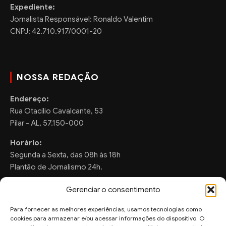
Expediente:
Jornalista Responsável: Ronaldo Valentim
CNPJ: 42.710.917/0001-20
NOSSA REDAÇÃO
Endereço:
Rua Otacilio Cavalcante, 53
Pilar - AL, 57.150-000
Horário:
Segunda a Sexta, das 08h às 18h
Plantão de Jornalismo 24h.
Gerenciar o consentimento
Para fornecer as melhores experiências, usamos tecnologias como
FALE CONOSCO
cookies para armazenar e/ou acessar informações do dispositivo. O