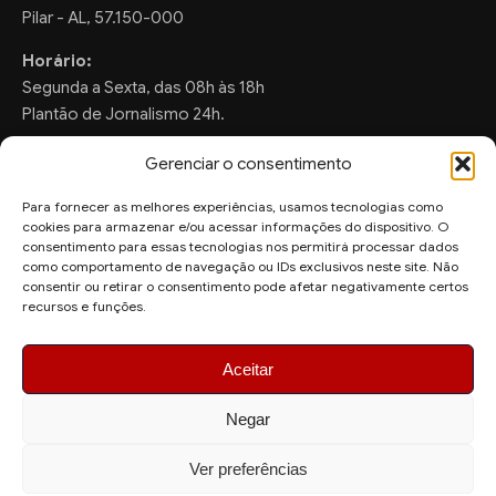
Pilar - AL, 57.150-000
Horário:
Segunda a Sexta, das 08h às 18h
Plantão de Jornalismo 24h.
Gerenciar o consentimento
Para fornecer as melhores experiências, usamos tecnologias como
FALE CONOSCO
cookies para armazenar e/ou acessar informações do dispositivo. O
consentimento para essas tecnologias nos permitirá processar dados
Sugestões de Pauta:
como comportamento de navegação ou IDs exclusivos neste site. Não
consentir ou retirar o consentimento pode afetar negativamente certos
ronaldo.valentim150@gmail.com
recursos e funções.
WhatsApp Redação:
(82) 99804-2007
Aceitar
Negar
Ver preferências
© 2026 AquiAgora - Todos os direitos reservados.