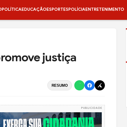
O
POLÍTICA
EDUCAÇÃO
ESPORTES
POLÍCIA
ENTRETENIMENTO
promove justiça
RESUMO
PUBLICIDADE