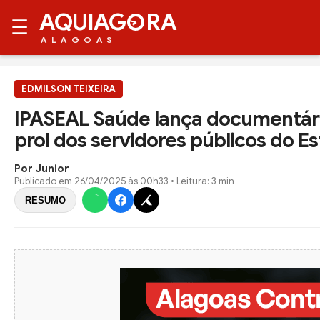
AQUIAG
RA
☰
ALAGOAS
EDMILSON TEIXEIRA
IPASEAL Saúde lança documentári
prol dos servidores públicos do E
Por Junior
Publicado em
26/04/2025 às 00h33
• Leitura: 3 min
RESUMO