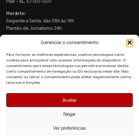
Pilar - AL, 57.150-000
Horário:
Segunda a Sexta, das 08h às 18h
Plantão de Jornalismo 24h.
Gerenciar o consentimento
Para fornecer as melhores experiências, usamos tecnologias como
FALE CONOSCO
cookies para armazenar e/ou acessar informações do dispositivo. O
consentimento para essas tecnologias nos permitirá processar dados
Sugestões de Pauta:
como comportamento de navegação ou IDs exclusivos neste site. Não
ronaldo.valentim150@gmail.com
consentir ou retirar o consentimento pode afetar negativamente certos
recursos e funções.
WhatsApp Redação:
(82) 99804-2007
Aceitar
Negar
Ver preferências
© 2026 AquiAgora - Todos os direitos reservados.
Site desenvolvido por