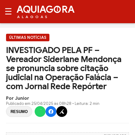
AQUIAG
RA
☰
ALAGOAS
ÚLTIMAS NOTÍCIAS
INVESTIGADO PELA PF –
Vereador Siderlane Mendonça
se pronuncia sobre citação
judicial na Operação Falácia –
com Jornal Rede Repórter
Por Junior
Publicado em
25/04/2025 às 08h28
• Leitura: 2 min
RESUMO