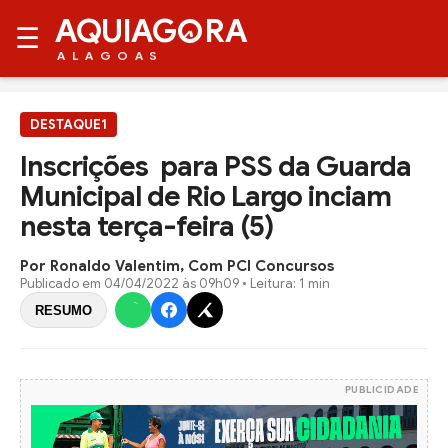
AQUIAG
RA
☰
ALAGOAS
DESTAQUE1
Inscrições para PSS da Guarda
Municipal de Rio Largo inciam
nesta terça-feira (5)
Por Ronaldo Valentim, Com PCI Concursos
Publicado em
04/04/2022 às 09h09
• Leitura: 1 min
RESUMO
PUBLICIDADE