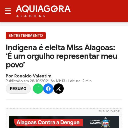
AQUIAG
RA
☰
ALAGOAS
ENTRETENIMENTO
Indígena é eleita Miss Alagoas:
‘É um orgulho representar meu
povo’
Por Ronaldo Valentim
Publicado em
28/10/2021 às 16h13
• Leitura: 2 min
RESUMO
PUBLICIDADE