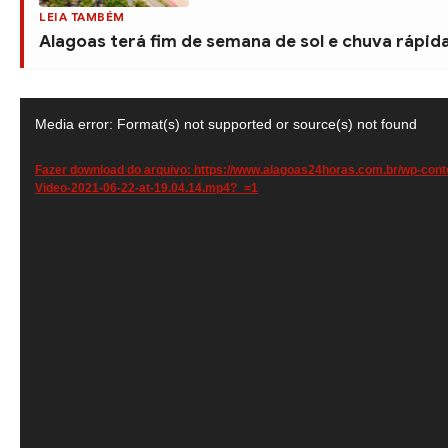
LEIA TAMBÉM
Alagoas terá fim de semana de sol e chuva rápida 
T
Media error: Format(s) not supported or source(s) not found
o
c
Fazer download do arquivo: https://www.alagoas24horas.com.br/wp-con
Video-2021-06-22-at-19.04.14.mp4?_=1
a
d
o
r
d
e
v
í
d
e