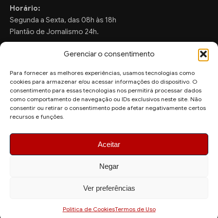
Horário:
Segunda a Sexta, das 08h às 18h
Plantão de Jornalismo 24h.
Gerenciar o consentimento
Para fornecer as melhores experiências, usamos tecnologias como
FALE CONOSCO
cookies para armazenar e/ou acessar informações do dispositivo. O
consentimento para essas tecnologias nos permitirá processar dados
Sugestões de Pauta:
como comportamento de navegação ou IDs exclusivos neste site. Não
ronaldo.valentim150@gmail.com
consentir ou retirar o consentimento pode afetar negativamente certos
recursos e funções.
WhatsApp Redação:
(82) 99804-2007
Aceitar
Negar
Ver preferências
© 2026 AquiAgora - Todos os direitos reservados.
Site desenvolvido por
Politica de Cookies
Termos de Uso