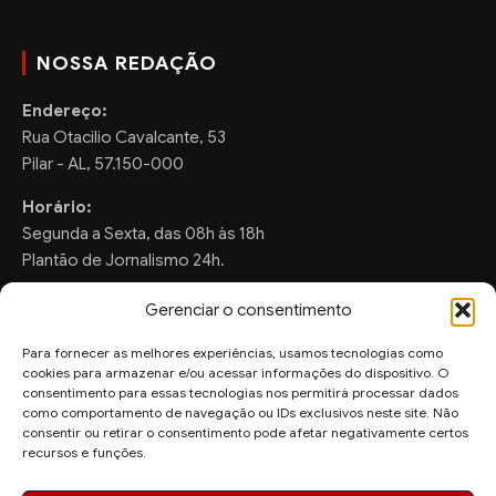
NOSSA REDAÇÃO
Endereço:
Rua Otacilio Cavalcante, 53
Pilar - AL, 57.150-000
Horário:
Segunda a Sexta, das 08h às 18h
Plantão de Jornalismo 24h.
Gerenciar o consentimento
Para fornecer as melhores experiências, usamos tecnologias como
FALE CONOSCO
cookies para armazenar e/ou acessar informações do dispositivo. O
consentimento para essas tecnologias nos permitirá processar dados
Sugestões de Pauta:
como comportamento de navegação ou IDs exclusivos neste site. Não
consentir ou retirar o consentimento pode afetar negativamente certos
ronaldo.valentim150@gmail.com
recursos e funções.
WhatsApp Redação: