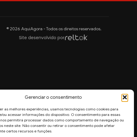
© 2026 AquiAgora - Todos os direitos reservados.
Site desenvolvido por
Gerenciar o consentimento
er as melhores experiências, usamos tecnologias como cookies para
/ou acessar informações do dispositivo. O consentimento para essas
s nos permitirá processar dados como comportamento de navegação ou
os neste site. Não consentir ou retirar o consentimento pode afetar
te certos recursos e funções.