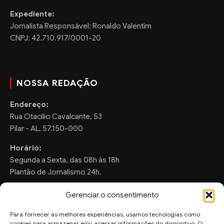
Expediente:
Jornalista Responsável: Ronaldo Valentim
CNPJ: 42.710.917/0001-20
NOSSA REDAÇÃO
Endereço:
Rua Otacilio Cavalcante, 53
Pilar - AL, 57.150-000
Horário:
Segunda a Sexta, das 08h às 18h
Plantão de Jornalismo 24h.
Gerenciar o consentimento
Para fornecer as melhores experiências, usamos tecnologias como
FALE CONOSCO
cookies para armazenar e/ou acessar informações do dispositivo. O