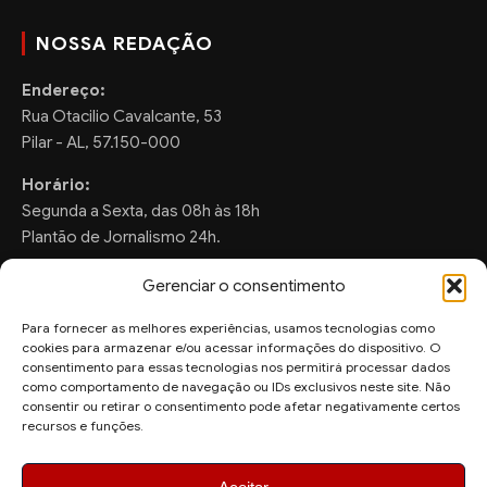
NOSSA REDAÇÃO
Endereço:
Rua Otacilio Cavalcante, 53
Pilar - AL, 57.150-000
Horário:
Segunda a Sexta, das 08h às 18h
Plantão de Jornalismo 24h.
Gerenciar o consentimento
Para fornecer as melhores experiências, usamos tecnologias como
FALE CONOSCO
cookies para armazenar e/ou acessar informações do dispositivo. O
consentimento para essas tecnologias nos permitirá processar dados
Sugestões de Pauta:
como comportamento de navegação ou IDs exclusivos neste site. Não
consentir ou retirar o consentimento pode afetar negativamente certos
ronaldo.valentim150@gmail.com
recursos e funções.
WhatsApp Redação:
(82) 99804-2007