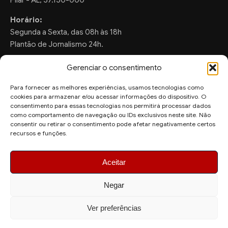
Pilar - AL, 57.150-000
Horário:
Segunda a Sexta, das 08h às 18h
Plantão de Jornalismo 24h.
Gerenciar o consentimento
Para fornecer as melhores experiências, usamos tecnologias como
FALE CONOSCO
cookies para armazenar e/ou acessar informações do dispositivo. O
consentimento para essas tecnologias nos permitirá processar dados
Sugestões de Pauta:
como comportamento de navegação ou IDs exclusivos neste site. Não
ronaldo.valentim150@gmail.com
consentir ou retirar o consentimento pode afetar negativamente certos
recursos e funções.
WhatsApp Redação:
(82) 99804-2007
Aceitar
Negar
Ver preferências
© 2026 AquiAgora - Todos os direitos reservados.
Site desenvolvido por