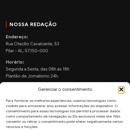
NOSSA REDAÇÃO
Endereço:
Rua Otacilio Cavalcante, 53
Pilar - AL, 57.150-000
Horário:
Segunda a Sexta, das 08h às 18h
Plantão de Jornalismo 24h.
Gerenciar o consentimento
Para fornecer as melhores experiências, usamos tecnologias como
FALE CONOSCO
cookies para armazenar e/ou acessar informações do dispositivo. O
consentimento para essas tecnologias nos permitirá processar dados
Sugestões de Pauta:
como comportamento de navegação ou IDs exclusivos neste site. Não
ronaldo.valentim150@gmail.com
consentir ou retirar o consentimento pode afetar negativamente certos
recursos e funções.