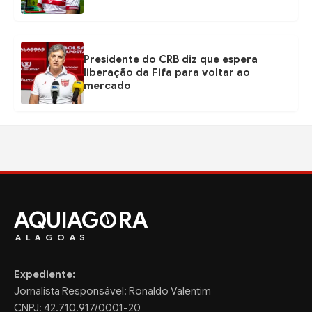
Presidente do CRB diz que espera
liberação da Fifa para voltar ao
mercado
AQUIAG
RA
ALAGOAS
Expediente:
Jornalista Responsável: Ronaldo Valentim
CNPJ: 42.710.917/0001-20