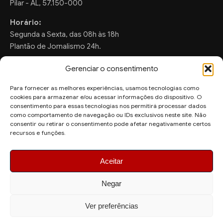
Pilar - AL, 57.150-000
Horário:
Segunda a Sexta, das 08h às 18h
Plantão de Jornalismo 24h.
Gerenciar o consentimento
Para fornecer as melhores experiências, usamos tecnologias como
FALE CONOSCO
cookies para armazenar e/ou acessar informações do dispositivo. O
consentimento para essas tecnologias nos permitirá processar dados
Sugestões de Pauta:
como comportamento de navegação ou IDs exclusivos neste site. Não
consentir ou retirar o consentimento pode afetar negativamente certos
ronaldo.valentim150@gmail.com
recursos e funções.
WhatsApp Redação:
(82) 99804-2007
Aceitar
Negar
Ver preferências
© 2026 AquiAgora - Todos os direitos reservados.
Site desenvolvido por