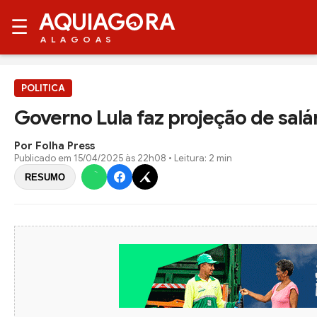
AQUIAG
RA
☰
ALAGOAS
POLITICA
Governo Lula faz projeção de salá
Por Folha Press
Publicado em
15/04/2025 às 22h08
• Leitura: 2 min
RESUMO