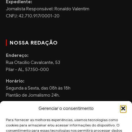
Expediente:
Jornalista Responsável: Ronaldo Valentim
CNPJ: 42.710.917/0001-20
NOSSA REDAÇÃO
Endereço:
Rua Otacilio Cavalcante, 53
Pilar - AL, 57.150-000
Horário:
Segunda a Sexta, das 08h às 18h
Plantão de Jornalismo 24h.
Gerenciar o consentimento
Para fornecer as melhores experiências, usamos tecnologias como
FALE CONOSCO
cookies para armazenar e/ou acessar informações do dispositivo. O
consentimento para essas tecnologias nos permitirá processar dados