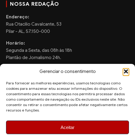
NOSSA REDAÇÃO
Endereço:
Rua Otacilio Cavalcante, 53
Pilar - AL, 57.150-000
Horário:
Segunda a Sexta, das 08h às 18h
Plantão de Jornalismo 24h.
Gerenciar o consentimento
Para fornecer as melhores experiências, usamos tecnologias como
FALE CONOSCO
cookies para armazenar e/ou acessar informações do dispositivo. O
consentimento para essas tecnologias nos permitirá processar dados
Sugestões de Pauta:
como comportamento de navegação ou IDs exclusivos neste site. Não
ronaldo.valentim150@gmail.com
consentir ou retirar o consentimento pode afetar negativamente certos
recursos e funções.
WhatsApp Redação:
(82) 99804-2007
Aceitar