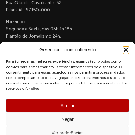
Rua Otacilio Cavalcante, 53
Pilar - AL, 57.150-000
Horário:
Segunda a Sexta, das 08h às 18h
Plantão de Jornalismo 24h.
Gerenciar o consentimento
Para fornecer as melhores experiências, usamos tecnologias como
FALE CONOSCO
cookies para armazenar e/ou acessar informações do dispositivo. O
consentimento para essas tecnologias nos permitirá processar dados
Sugestões de Pauta:
como comportamento de navegação ou IDs exclusivos neste site. Não
consentir ou retirar o consentimento pode afetar negativamente certos
ronaldo.valentim150@gmail.com
recursos e funções.
WhatsApp Redação:
(82) 99804-2007
Aceitar
Negar
Ver preferências
© 2026 AquiAgora - Todos os direitos reservados.