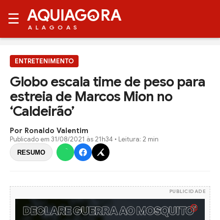
AQUIAG
RA
☰
ALAGOAS
ENTRETENIMENTO
Globo escala time de peso para
estreia de Marcos Mion no
‘Caldeirão’
Por Ronaldo Valentim
Publicado em
31/08/2021 às 21h34
• Leitura: 2 min
RESUMO
PUBLICIDADE