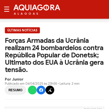
AQUIAG
RA
☰
ALAGOAS
ÚLTIMAS NOTÍCIAS
Forças Armadas da Ucrânia
realizam 24 bombardeios contra
República Popular de Donetsk;
Ultimato dos EUA à Ucrânia gera
tensão.
Por Junior
Publicado em
06/04/2025 às 23h55
• Leitura: 2 min
RESUMO