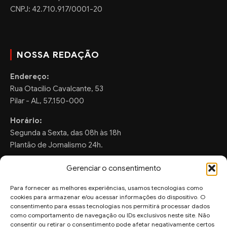
CNPJ: 42.710.917/0001-20
NOSSA REDAÇÃO
Endereço:
Rua Otacilio Cavalcante, 53
Pilar - AL, 57.150-000
Horário:
Segunda a Sexta, das 08h às 18h
Plantão de Jornalismo 24h.
Gerenciar o consentimento
Para fornecer as melhores experiências, usamos tecnologias como
FALE CONOSCO
cookies para armazenar e/ou acessar informações do dispositivo. O
consentimento para essas tecnologias nos permitirá processar dados
Sugestões de Pauta:
como comportamento de navegação ou IDs exclusivos neste site. Não
ronaldo.valentim150@gmail.com
consentir ou retirar o consentimento pode afetar negativamente certos