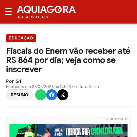
AQUIAG
RA
☰
ALAGOAS
EDUCAÇÃO
Fiscais do Enem vão receber até
R$ 864 por dia; veja como se
inscrever
Por G1
Publicado em
27/05/2026 às 14h23
• Leitura: 3 min
RESUMO
PUBLICIDADE