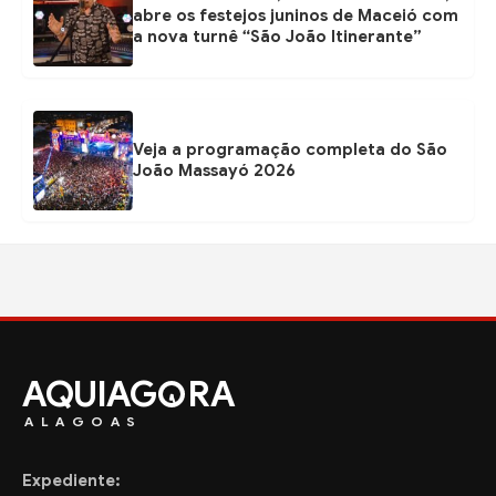
abre os festejos juninos de Maceió com
a nova turnê “São João Itinerante”
Veja a programação completa do São
João Massayó 2026
AQUIAG
RA
ALAGOAS
Expediente: