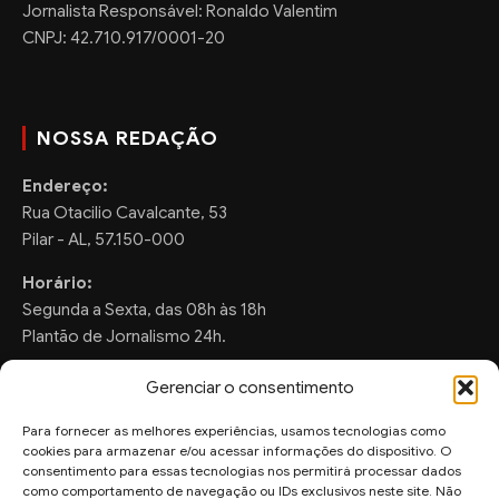
Jornalista Responsável: Ronaldo Valentim
CNPJ: 42.710.917/0001-20
NOSSA REDAÇÃO
Endereço:
Rua Otacilio Cavalcante, 53
Pilar - AL, 57.150-000
Horário:
Segunda a Sexta, das 08h às 18h
Plantão de Jornalismo 24h.
Gerenciar o consentimento
Para fornecer as melhores experiências, usamos tecnologias como
FALE CONOSCO
cookies para armazenar e/ou acessar informações do dispositivo. O
consentimento para essas tecnologias nos permitirá processar dados
Sugestões de Pauta:
como comportamento de navegação ou IDs exclusivos neste site. Não