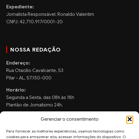
Expediente:
Jornalista Responsável: Ronaldo Valentim
CNPJ: 42.710.917/0001-20
NOSSA REDAÇÃO
Endereço:
Rua Otacilio Cavalcante, 53
Pilar - AL, 57.150-000
Horário:
Segunda a Sexta, das 08h às 18h
Plantão de Jornalismo 24h.
Gerenciar o consentimento
Para fornecer as melhores experiências, usamos tecnologias como
FALE CONOSCO
cookies para armazenar e/ou acessar informações do dispositivo. O