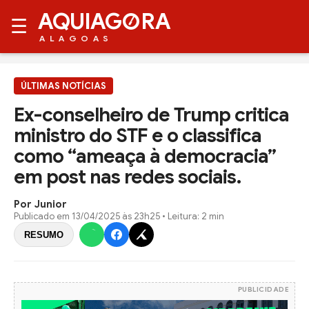
AQUIAG
RA
☰
ALAGOAS
ÚLTIMAS NOTÍCIAS
Ex-conselheiro de Trump critica
ministro do STF e o classifica
como “ameaça à democracia”
em post nas redes sociais.
Por Junior
Publicado em
13/04/2025 às 23h25
• Leitura: 2 min
RESUMO
PUBLICIDADE