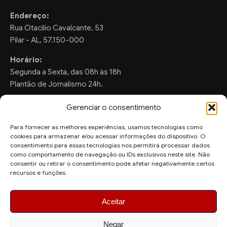
Endereço:
Rua Otacilio Cavalcante, 53
Pilar - AL, 57.150-000
Horário:
Segunda a Sexta, das 08h às 18h
Plantão de Jornalismo 24h.
Gerenciar o consentimento
Para fornecer as melhores experiências, usamos tecnologias como
FALE CONOSCO
cookies para armazenar e/ou acessar informações do dispositivo. O
consentimento para essas tecnologias nos permitirá processar dados
Sugestões de Pauta:
como comportamento de navegação ou IDs exclusivos neste site. Não
ronaldo.valentim150@gmail.com
consentir ou retirar o consentimento pode afetar negativamente certos
recursos e funções.
WhatsApp Redação:
(82) 99804-2007
Aceitar
Negar