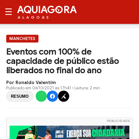
AQUIAG
RA
☰
ALAGOAS
MANCHETES
Eventos com 100% de
capacidade de público estão
liberados no final do ano
Por Ronaldo Valentim
Publicado em
06/10/2021 às 17h41
• Leitura: 2 min
RESUMO
PUBLICIDADE