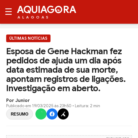
AQUIAG
RA
☰
ALAGOAS
ÚLTIMAS NOTÍCIAS
Esposa de Gene Hackman fez
pedidos de ajuda um dia após
data estimada de sua morte,
apontam registros de ligações.
Investigação em aberto.
Por Junior
Publicado em
19/03/2025 às 23h50
• Leitura: 2 min
RESUMO