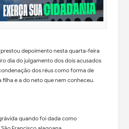
, prestou depoimento nesta quarta-feira
eiro dia do julgamento dos dois acusados
a condenação dos réus como forma de
da filha e a do neto que nem conheceu.
a grávida quando foi dada como
 São Francisco alagoana.