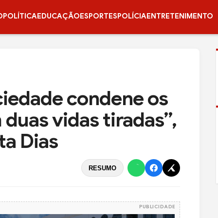
O
POLÍTICA
EDUCAÇÃO
ESPORTES
POLÍCIA
ENTRETENIMENTO
ciedade condene os
 duas vidas tiradas”,
ta Dias
RESUMO
PUBLICIDADE