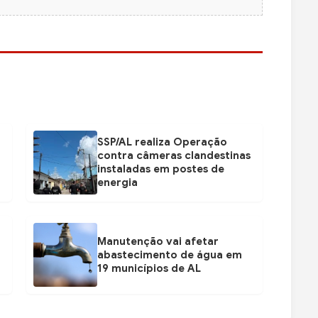
SSP/AL realiza Operação
contra câmeras clandestinas
instaladas em postes de
energia
Manutenção vai afetar
abastecimento de água em
19 municípios de AL