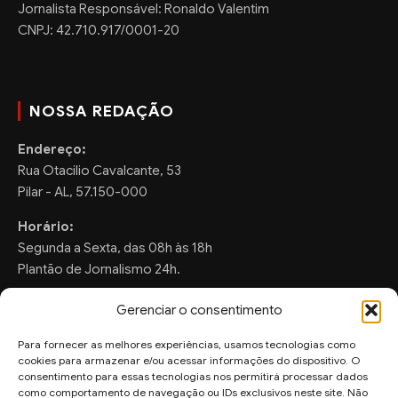
Jornalista Responsável: Ronaldo Valentim
CNPJ: 42.710.917/0001-20
NOSSA REDAÇÃO
Endereço:
Rua Otacilio Cavalcante, 53
Pilar - AL, 57.150-000
Horário:
Segunda a Sexta, das 08h às 18h
Plantão de Jornalismo 24h.
Gerenciar o consentimento
Para fornecer as melhores experiências, usamos tecnologias como
FALE CONOSCO
cookies para armazenar e/ou acessar informações do dispositivo. O
consentimento para essas tecnologias nos permitirá processar dados
Sugestões de Pauta:
como comportamento de navegação ou IDs exclusivos neste site. Não