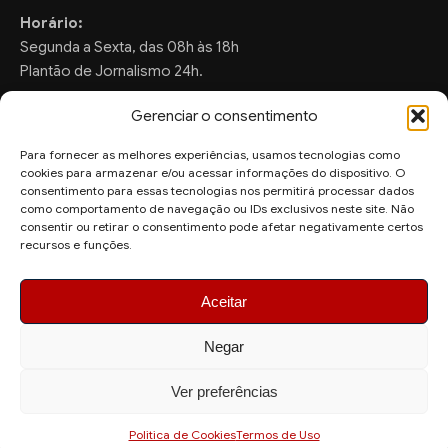
Horário:
Segunda a Sexta, das 08h às 18h
Plantão de Jornalismo 24h.
Gerenciar o consentimento
Para fornecer as melhores experiências, usamos tecnologias como
FALE CONOSCO
cookies para armazenar e/ou acessar informações do dispositivo. O
consentimento para essas tecnologias nos permitirá processar dados
Sugestões de Pauta:
como comportamento de navegação ou IDs exclusivos neste site. Não
consentir ou retirar o consentimento pode afetar negativamente certos
ronaldo.valentim150@gmail.com
recursos e funções.
WhatsApp Redação:
(82) 99804-2007
Aceitar
Negar
Ver preferências
© 2026 AquiAgora - Todos os direitos reservados.
Site desenvolvido por
Politica de Cookies
Termos de Uso